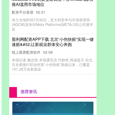
推AI滥用市场地位
配资平台靠谱
02-21
米兰当地时间7月30日，意大利竞争与市场管理局
(AGCM)宣布对Meta Platforms(META.US)公司展开
反
股利网配资APP下载 北京“小伤快赔”实现一键
速赔&#32;让新就业群体安心奔跑
线上股票配资软件
02-08
本报记者 赖志凯 本报通讯员 代静然 阅读提示 自北
京全面推行职业伤害“小伤快赔”新政以来，已覆盖
157.28万名新就业
推荐资讯