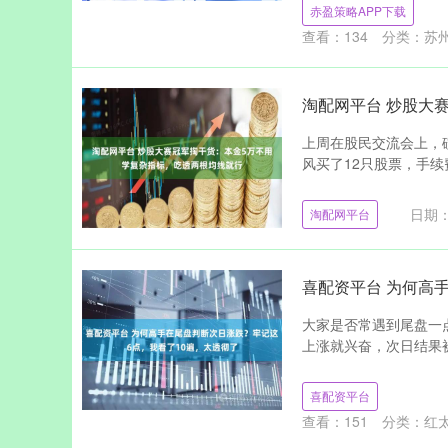
赤盈策略APP下载
查看：
134
分类：
苏
淘配网平台 炒股大
上周在股民交流会上，
风买了12只股票，手续
日期：
淘配网平台
喜配资平台 为何高
大家是否常遇到尾盘一
上涨就兴奋，次日结果被
喜配资平台
查看：
151
分类：
红