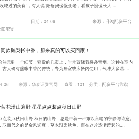
没吃过的美食"，有人说"陪爸妈慢慢变老，看孩子慢慢长大....
日期：04-06
来源：升鸿配资平台
太阳配资
的同款鹅梨帐中香，原来真的可以买回家！
会注意到一个细节：寝殿的几案上，时常萦绕着袅袅青烟。这种在室内
古人确有熏帐中香的传统，专为居室或床帐内使用，气味大多温....
-06
来源：华泰证券官网
查看：
101
分类：
配资平台靠谱
 野菊花漫山遍野 星星点点装点秋日山野
点点装点秋日山野 秋日的山野，总是带着一种难以言喻的宁静与诗意。
取而代之的是金风送爽，草木渐染秋色。而在这片逐渐萧瑟的....