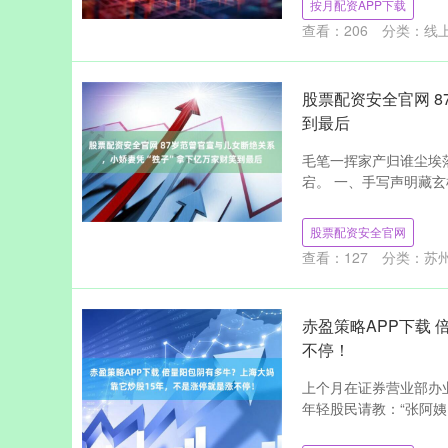
按月配资APP下载
查看：
206
分类：
线
股票配资安全官网 
到最后
毛笔一挥家产归谁尘埃
宕。 一、手写声明藏玄机
股票配资安全官网
查看：
127
分类：
苏
赤盈策略APP下载
不停！
上个月在证券营业部办
年轻股民请教：“张阿姨