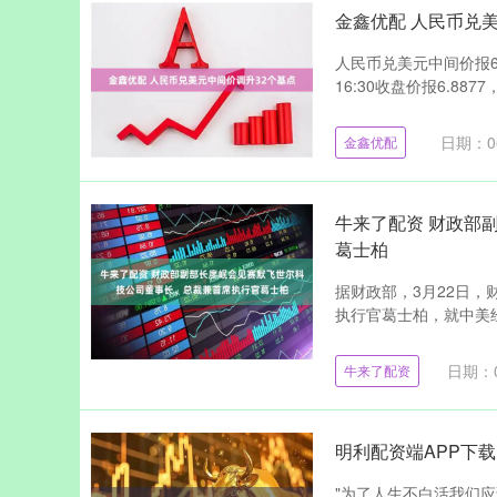
金鑫优配 人民币兑
人民币兑美元中间价报6.
16:30收盘价报6.8877
日期：06
金鑫优配
牛来了配资 财政部
葛士柏
据财政部，3月22日
执行官葛士柏，就中美经
日期：0
牛来了配资
明利配资端APP下
"为了人生不白活我们