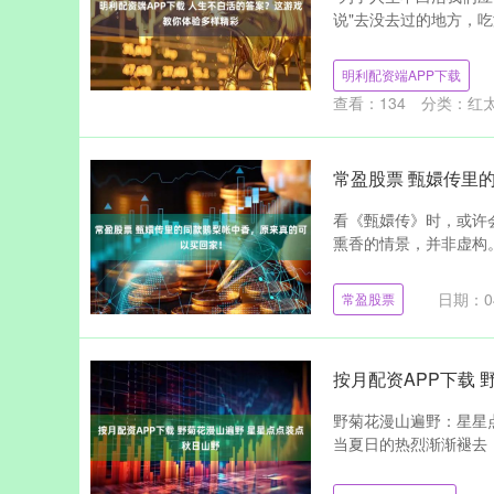
说"去没去过的地方，吃
明利配资端APP下载
查看：
134
分类：
红
常盈股票 甄嬛传里
看《甄嬛传》时，或许
熏香的情景，并非虚构。
日期：04
常盈股票
按月配资APP下载
野菊花漫山遍野：星星
当夏日的热烈渐渐褪去，