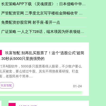
长宏策略APP下载 《灵魂摆渡》：日本侵略中华的时候，神在哪
四川百利天恒药业股份有限公司向港交所提交上市申请书，联席保荐人
严管配资官网 二季度北京写字楼租金降幅收窄 外资加速布局中国
免费配资炒股官网 射手座-看开一点
广证策略 一人之下728话，端木瑛因为怀表项链身份曝光，被吕
玖富智配 别再乱买股票了！这个“选股公式”超简
 30秒从5000只里挑强势的
打开A股软件，5000多只股票看得人眼晕，不少散户要么
乱买被套，要么错过牛股。其实不用熬夜看研报、盯盘
面，老股民有个简单....
玖富智配
01-24