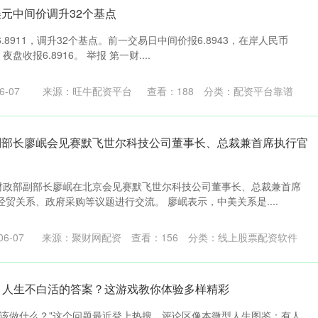
美元中间价调升32个基点
8911，调升32个基点。前一交易日中间价报6.8943，在岸人民币
，夜盘收报6.8916。 举报 第一财....
-07
来源：旺牛配资平台
查看：
188
分类：
配资平台靠谱
副部长廖岷会见赛默飞世尔科技公司董事长、总裁兼首席执行官
，财政部副部长廖岷在北京会见赛默飞世尔科技公司董事长、总裁兼首席
贸关系、政府采购等议题进行交流。 廖岷表示，中美关系是....
6-07
来源：聚财网配资
查看：
156
分类：
线上股票配资软件
载 人生不白活的答案？这游戏教你体验多样精彩
应该做什么？"这个问题最近登上热搜，评论区像本微型人生图鉴：有人