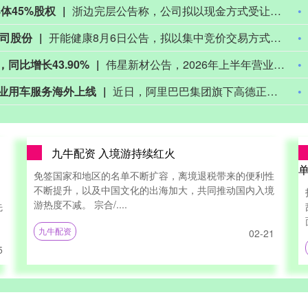
下跌6%。
棒约翰下调年度销售预测后，其股价盘前下跌6%。
四川百利天恒药业股份有限公司向港交所提交上市申请书，联席保荐人为中信证券、Jefferies、中金公司‌、德意志银行‌。
传媒收购华纳兄弟探索集团相关交易。
英国竞争与市场管理局批准派拉蒙天舞传媒收购华纳兄弟探索集团相关交易。
营收占比较低
智微智能公告称，公司股票于2026年8月4日至6日连续3个交易日收盘价格涨幅偏离值累计超20%，属异常波动。截至8月6日，公司市盈率偏离行业平均估值水平。子公司腾云智算HAT云平台、具身智能控制器业务、与英伟达合作业务2026年上半年营收占比均不足1%。公司持有元川微4.64%股权，其商业落地前景存风险。此外，公司正推进2026年度向特定对象发行A股股票事项，能否实施及时间尚不确定。
九牛配资 入境游持续红火
单
免签国家和地区的名单不断扩容，离境退税带来的便利性
不断提升，以及中国文化的出海加大，共同推动国内入境
游热度不减。 宗合/....
先
九牛配资
02-21
5