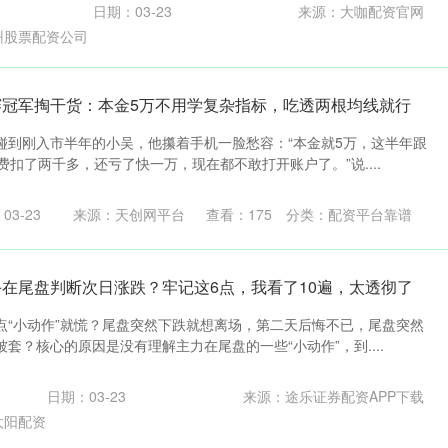
日期：03-23
来源：大咖配资官网
州股票配资公司
赛冠军掏干货：本金5万不用学复杂指标，吃透两根均线就行
碰到刚入市半年的小吴，他攥着手机一脸愁容：“本金就5万，这半年跟
费扣了两千多，还亏了快一万，现在都不敢打开账户了。”说....
03-23
来源：天创网平台
查看：
175
分类：
配资平台靠谱
手在尾盘判断次日涨跌？牢记这6点，我看了10遍，太透彻了
点“小动作”就慌？尾盘突然下跌就想离场，第二天后悔不已，尾盘突然
套？核心的原因是没有理解主力在尾盘的一些“小动作”，到....
日期：03-23
来源：途乐证券配资APP下载
太阳配资