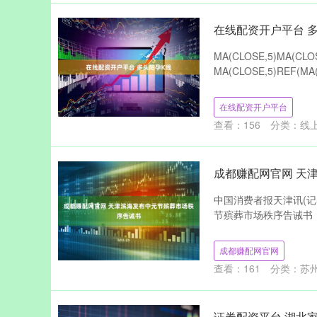
在线配资开户平台 
MA(CLOSE,5)MA(CLOS
MA(CLOSE,5)REF(MA(
在线配资开户平台
查看：
156
分类：
线
成都赚配网官网 天
中国消费者报天津讯(
节殡葬市场秩序告诫书，
成都赚配网官网
查看：
161
分类：
苏
证券配资平台 湖北家电