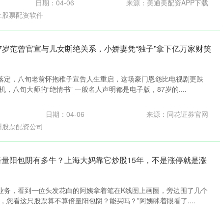
日期：04-06
来源：美通美配资APP下载
上股票配资软件
87岁范曾官宣与儿女断绝关系，小娇妻凭“独子”拿下亿万家财笑
落定，八旬老翁怀抱稚子宣告人生重启，这场豪门恩怨比电视剧更跌
，八旬大师的“绝情书” 一般名人声明都是电子版，87岁的....
日期：04-06
来源：同花证券官网
州股票配资公司
 倍量阳包阴有多牛？上海大妈靠它炒股15年，不是涨停就是涨
业务，看到一位头发花白的阿姨拿着笔在K线图上画圈，旁边围了几个
，您看这只股票算不算倍量阳包阴？能买吗？”阿姨眯着眼看了....