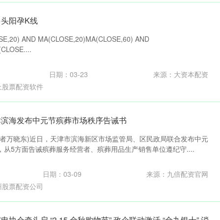
多头阳孕K线
E,20) AND MA(CLOSE,20)MA(CLOSE,60) AND
CLOSE....
日期：03-23
来源：大资本配资
上股票配资软件
津滨海发布中元节殡葬市场秩序告诫书
记者万晓东)近日，天津市滨海新区市场监管局、区民政局联合发布中元
从5方面告诫殡葬服务经营者、殡葬用品生产销售单位遵纪守....
日期：03-09
来源：九倍配资官网
州股票配资公司
协会牵头启 “3 15 金秋购物节” 政企联动激活 “金九银十” 消