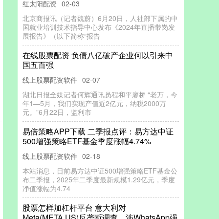
红太阳配资
02-03
北京商报讯（记者魏蔚）6月20日，人社部下属的中
国就业培训技术指导中心发布《2024年直播带岗发
展报告》（以下简称“报告
在线股票配资 负债八亿破产企业何以引来中
国五百强
线上股票配资软件
02-07
湖北日报全媒记者何辉通讯员程和平廖桥 “老万，今
年1—5月，我们实现产值近2亿元，纳税2000万
元。”6月22日，监利市
易倍策略APP下载 二季报点评：易方达中证
500增强策略ETF基金季度涨幅4.74%
线上股票配资软件
02-18
本站消息，日前易方达中证500增强策略ETF基金公
布二季报，2025年二季度最新规模1.29亿元，季度
净值涨幅为4.74
股票怎样加杠杆平台 意大利对
Meta(META.US)反垄断调查，涉WhatsApp强