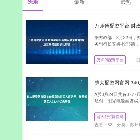
头条
最新
最热
万师傅配资平台 财
据财政部，3月22日
务副行长安娜·比耶德，
日
万师傅配资平台
越大配资网官网 34
A股3月24日共有37
旭创、阳光电源融资买入金
越大配资网官网
查看：
68
分类：
苏州